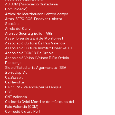
ACICOM (Associació Ciutadania i
Comunicació)
Amical de Mauthausen i altres camps
Arran-SEPC-COS-Endavant-Alerta
Solidària
Arrels del Canvi
Archivo Guerra y Exilio - AGE
Assemblea de Barri de Montolivet
Associació Cultural És País Valencià
Associació Cultural Institut Obrer -ACIO
Associació DONES Els Orriols
Associació Veïns i Veïnes B.Els Orriols-
Rascanya
Bloc d’Estudiants Agermanats -BEA
Benicalap Viu
Ca Bassot
Ca Revolta
CAPPEPV - València per la llengua
CGT
CNT València
Col·lectiu Ovidi Montllor de músiques del
País Valencià (COM)
Comissió Ciutat-Port